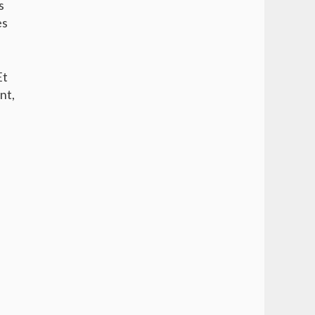
s
es
Et
nt,