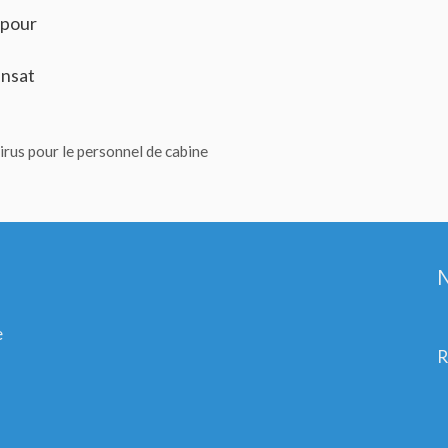
 pour
ansat
irus pour le personnel de cabine
N
e
R