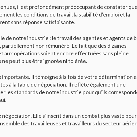
tenues, il est profondément préoccupant de constater qu
t les conditions de travail, la stabilité d’emploi et la
ent sans réponse satisfaisante.
le de notre industrie : le travail des agentes et agents de 
, partiellement non rémunéré. Le fait que des dizaines
é et aux opérations soient encore effectuées sans pleine
 ne peut plus être ignorée ni tolérée.
 importante. Il témoigne à la fois de votre détermination e
es à la table de négociation. Il reflète également une
luer les standards de notre industrie pour qu’ils correspon
ui.
négociation. Elle s’inscrit dans un combat plus vaste pour 
ensemble des travailleuses et travailleurs du secteur aérien