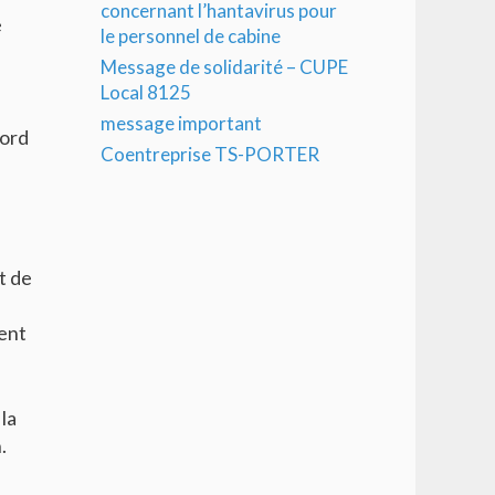
concernant l’hantavirus pour
e
le personnel de cabine
Message de solidarité – CUPE
Local 8125
message important
bord
Coentreprise TS-PORTER
t de
dent
la
.