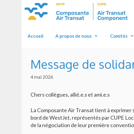
Skip
to
content
Accueil
A propos de nous
Comités
Message de solidar
4 mai 2026
Chers collègues, allié.e.s et ami.e.s
La Composante Air Transat tient à exprimer sa
bord de WestJet, représentés par CUPE Local 
de la négociation de leur première conventio